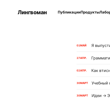
Лингвоман
Публикации
Продукты
Лабо
01
МАЙ
Граммати
27
АПР.
Как втис
02
АПР.
Учебный 
30
МАРТ
Идеи → 
30
МАРТ